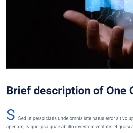
Brief description of One 
S
Sed ut perspiciatis unde omnis iste natus error sit v
aperiam, eaque ipsa quae ab illo inventore veritatis et quasi