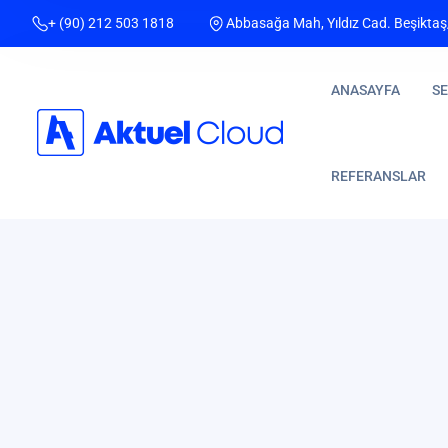
+ (90) 212 503 1818
Abbasağa Mah, Yıldız Cad. Beşiktaş
ANASAYFA
SE
REFERANSLAR