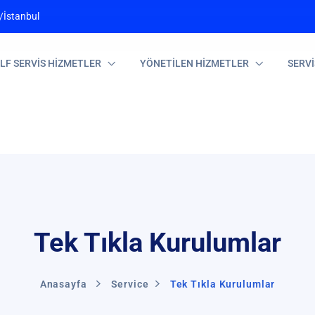
/İstanbul
LF SERVİS HİZMETLER
YÖNETİLEN HİZMETLER
SERV
Tek Tıkla Kurulumlar
Anasayfa
Service
Tek Tıkla Kurulumlar