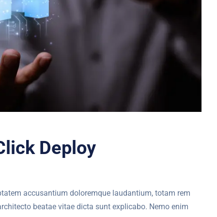
Click Deploy
oluptatem accusantium doloremque laudantium, totam rem
 architecto beatae vitae dicta sunt explicabo. Nemo enim