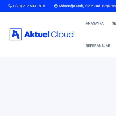
+ (90) 212 503 1818
Abbasağa Mah, Yıldız Cad. Beşiktaş
ANASAYFA
SE
REFERANSLAR