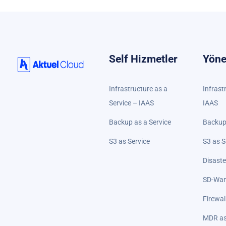
Self Hizmetler
Yöne
Infrastructure as a
Infrast
Service – IAAS
IAAS
Backup as a Service
Backup 
S3 as Service
S3 as S
Disaste
SD-Wan
Firewal
MDR as