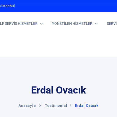
/İstanbul
LF SERVİS HİZMETLER
YÖNETİLEN HİZMETLER
SERV
Erdal Ovacık
Anasayfa
Testimonial
Erdal Ovacık