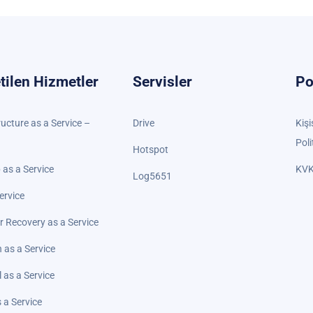
tilen Hizmetler
Servisler
Po
ructure as a Service –
Drive
Kişi
Poli
Hotspot
as a Service
KVK
Log5651
ervice
r Recovery as a Service
 as a Service
l as a Service
 a Service