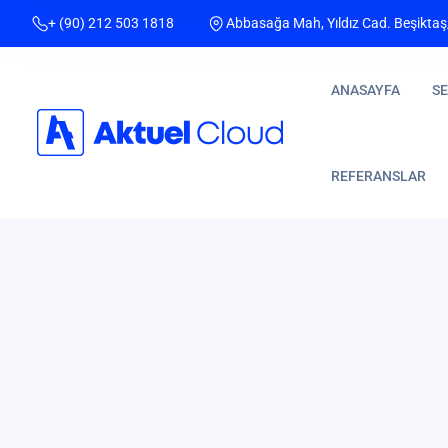
+ (90) 212 503 1818
Abbasağa Mah, Yıldız Cad. Beşiktaş
ANASAYFA
SE
REFERANSLAR