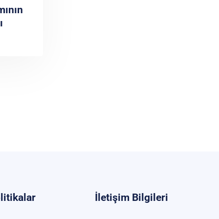
mının
ı
litikalar
İletişim Bilgileri