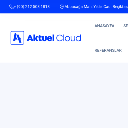
+ (90) 212 503 1818
Abbasağa Mah, Yıldız Cad. Beşiktaş
ANASAYFA
SE
REFERANSLAR