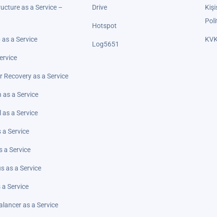
ructure as a Service –
Drive
Kişi
Poli
Hotspot
as a Service
KVK
Log5651
ervice
r Recovery as a Service
 as a Service
l as a Service
 a Service
 a Service
us as a Service
 a Service
lancer as a Service