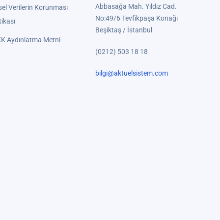
Abbasağa Mah. Yıldız Cad.
sel Verilerin Korunması
No:49/6 Tevfikpaşa Konağı
tikası
Beşiktaş / İstanbul
K Aydınlatma Metni
(0212) 503 18 18
bilgi@aktuelsistem.com