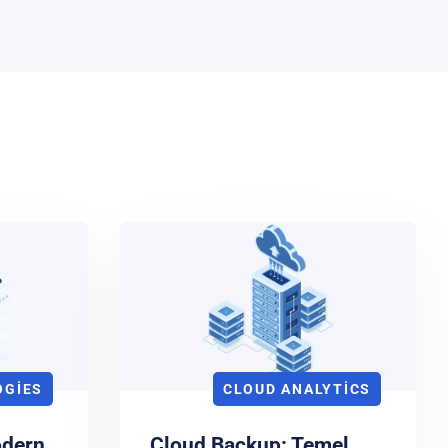
OGIES
CLOUD ANALYTICS
odern
Cloud Backup: Temel