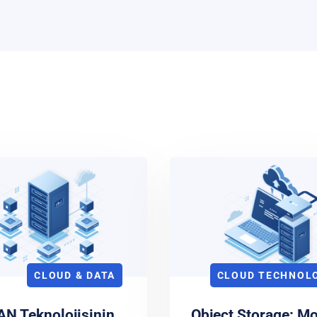
CLOUD & DATA
CLOUD TECHNOL
N Teknolojisinin
Object Storage: M