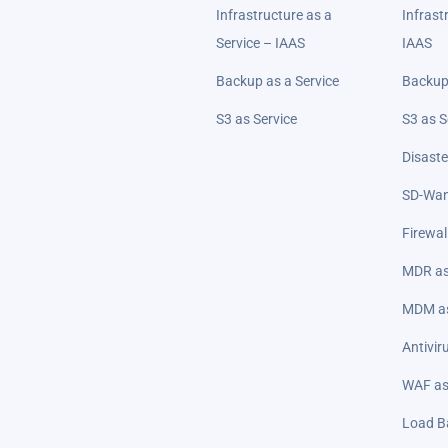
Infrastructure as a
Infrast
Service – IAAS
IAAS
Backup as a Service
Backup 
S3 as Service
S3 as S
Disaste
SD-Wan
Firewal
MDR as
MDM as
Antivir
WAF as
Load Ba